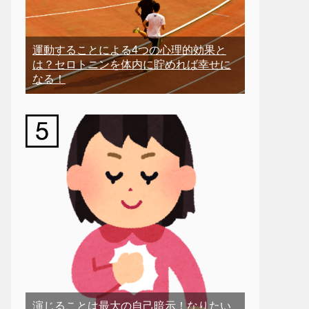
運動することによる4つの心理的効果と
は？セロトニンを体内に貯めれば幸せに
なる！
演じることは最大の自己暗示！なりたい