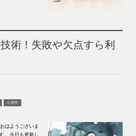
す技術！失敗や欠点すら利
心理学
、おはようございま
す。 今日も更新し