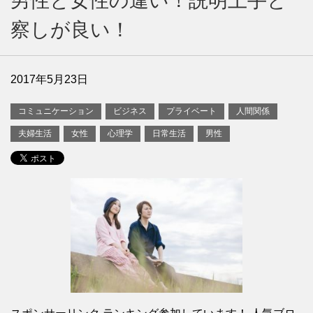
男性と女性の違い！説明上手と
察しが良い！
2017年5月23日
コミュニケーション
ビジネス
プライベート
人間関係
夫婦生活
女性
心理学
日常生活
男性