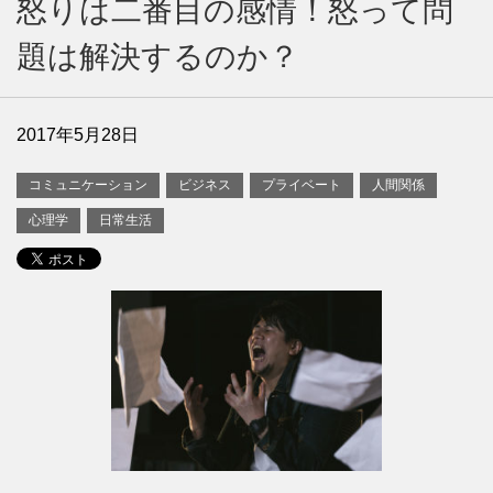
怒りは二番目の感情！怒って問
題は解決するのか？
2017年5月28日
コミュニケーション
ビジネス
プライベート
人間関係
心理学
日常生活