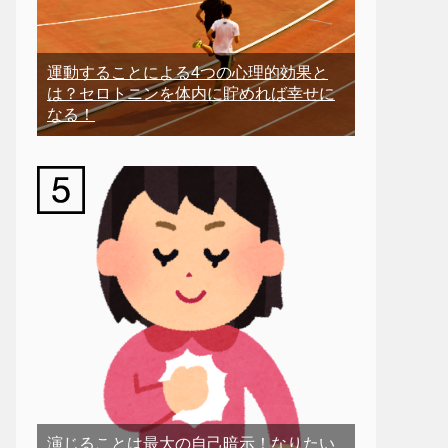
運動することによる4つの心理的効果と
は？セロトニンを体内に貯めれば幸せに
なる！
演じることは最大の自己暗示！なりたい