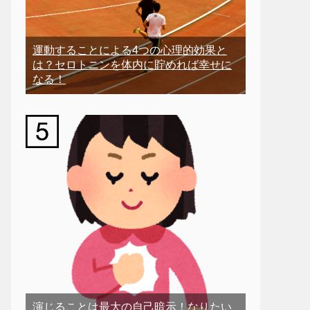
運動することによる4つの心理的効果と
は？セロトニンを体内に貯めれば幸せに
なる！
演じることは最大の自己暗示！なりたい