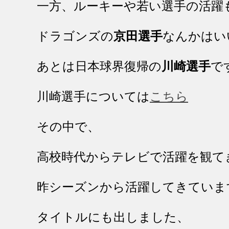
一方、ルーキーや若い選手の活躍
ドラゴンズの
京田選手
なんかはい
あとは日本球界復帰の
川崎選手
で
川崎選手については
こちら
その中で、
高校時代からテレビで活躍を観て
昨シーズンから活躍してきていま
タイトルにも出しました、