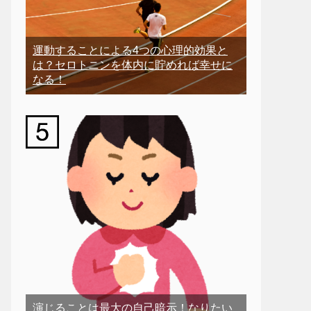
運動することによる4つの心理的効果と
は？セロトニンを体内に貯めれば幸せに
なる！
演じることは最大の自己暗示！なりたい