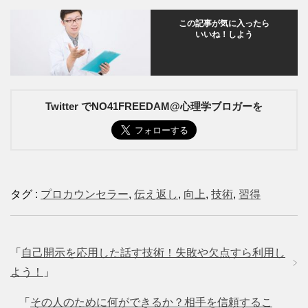
この記事が気に入ったら
いいね！しよう
Twitter でNO41FREEDAM@心理学ブロガーを
タグ :
プロカウンセラー
,
伝え返し
,
向上
,
技術
,
習得
「
自己開示を応用した話す技術！失敗や欠点すら利用し
よう！
」
「
その人のために何ができるか？相手を信頼するこ