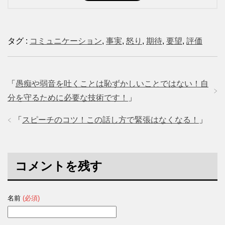
タグ :
コミュニケーション
,
事実
,
怒り
,
期待
,
要望
,
評価
「
愚痴や弱音を吐くことは恥ずかしいことではない！自
分を守るために必要な技術です！
」
「
スピーチのコツ！この話し方で緊張はなくなる！
」
コメントを残す
名前
(必須)