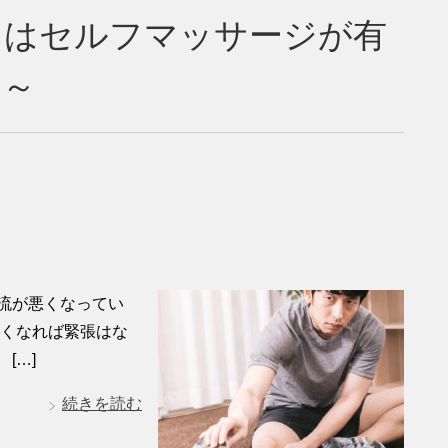
にはセルフマッサージが有
る～
流が悪くなってい
良くなれば緊張はな
[…]
続きを読む