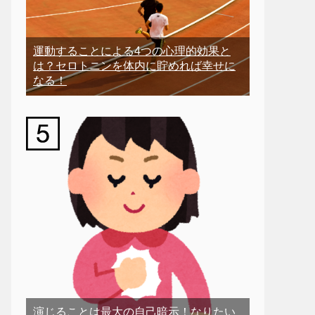
運動することによる4つの心理的効果と
は？セロトニンを体内に貯めれば幸せに
なる！
演じることは最大の自己暗示！なりたい