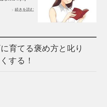
続きを読む
下に育てる褒め方と叱り
きくする！